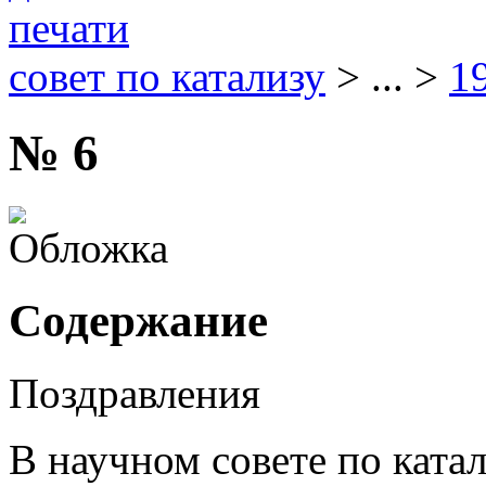
совет по катализу
> ... >
1
№ 6
Содержание
Поздравления
В научном совете по ката