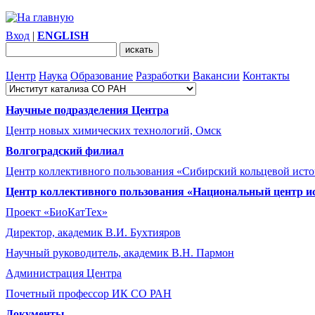
Вход
|
ENGLISH
Центр
Наука
Образование
Разработки
Вакансии
Контакты
Научные подразделения Центра
Центр новых химических технологий, Омск
Волгоградский филиал
Центр коллективного пользования «Сибирский кольцевой ист
Центр коллективного пользования «Национальный центр и
Проект «БиоКатТех»
Директор, академик В.И. Бухтияров
Научный руководитель, академик В.Н. Пармон
Администрация Центра
Почетный профессор ИК СО РАН
Документы