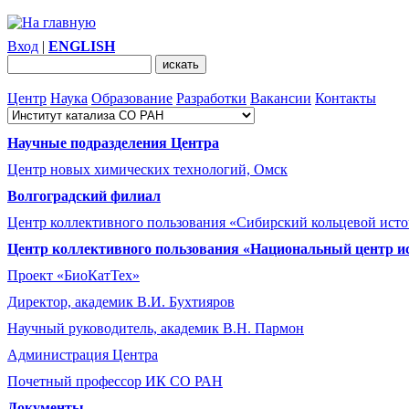
Вход
|
ENGLISH
Центр
Наука
Образование
Разработки
Вакансии
Контакты
Научные подразделения Центра
Центр новых химических технологий, Омск
Волгоградский филиал
Центр коллективного пользования «Сибирский кольцевой ист
Центр коллективного пользования «Национальный центр и
Проект «БиоКатТех»
Директор, академик В.И. Бухтияров
Научный руководитель, академик В.Н. Пармон
Администрация Центра
Почетный профессор ИК СО РАН
Документы