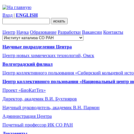
Вход
|
ENGLISH
Центр
Наука
Образование
Разработки
Вакансии
Контакты
Научные подразделения Центра
Центр новых химических технологий, Омск
Волгоградский филиал
Центр коллективного пользования «Сибирский кольцевой ист
Центр коллективного пользования «Национальный центр и
Проект «БиоКатТех»
Директор, академик В.И. Бухтияров
Научный руководитель, академик В.Н. Пармон
Администрация Центра
Почетный профессор ИК СО РАН
Документы