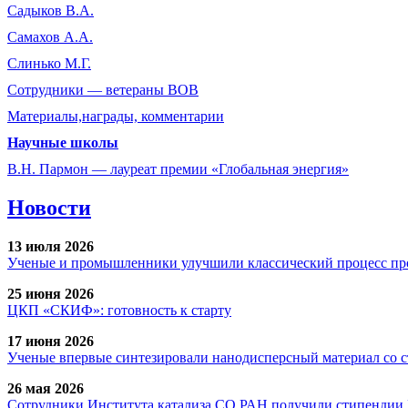
Садыков В.А.
Самахов А.А.
Слинько М.Г.
Сотрудники ― ветераны ВОВ
Материалы,награды, комментарии
Научные школы
В.Н. Пармон — лауреат премии «Глобальная энергия»
Новости
13 июля 2026
Ученые и промышленники улучшили классический процесс про
25 июня 2026
ЦКП «СКИФ»: готовность к старту
17 июня 2026
Ученые впервые синтезировали нанодисперсный материал со 
26 мая 2026
Сотрудники Института катализа СО РАН получили стипендии