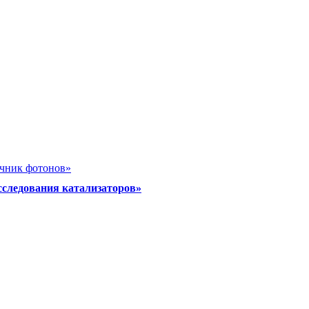
очник фотонов»
сследования катализаторов»