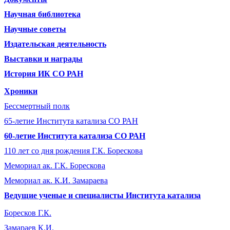
Научная библиотека
Научные советы
Издательская деятельность
Выставки и награды
История ИК СО РАН
Хроники
Бессмертный полк
65-летие Института катализа СО РАН
60-летие Института катализа СО РАН
110 лет со дня рождения Г.К. Борескова
Мемориал ак. Г.К. Борескова
Мемориал ак. К.И. Замараева
Ведущие ученые и специалисты Института катализа
Боресков Г.К.
Замараев К.И.