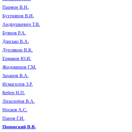
Пармон В.Н.
Бухтияров В.И.
Андрушкевич Т.В.
Буянов Р.А.
Дзисько В.А.
Дуплякин В.К.
Ермаков Ю.И.
Жидомиров Г.М.
Захаров В.А.
Исмагилов З.Р.
Кейер Н.П.
Лихолобов В.А.
Носков А.С.
Панов Г.И.
Поповский В.В.