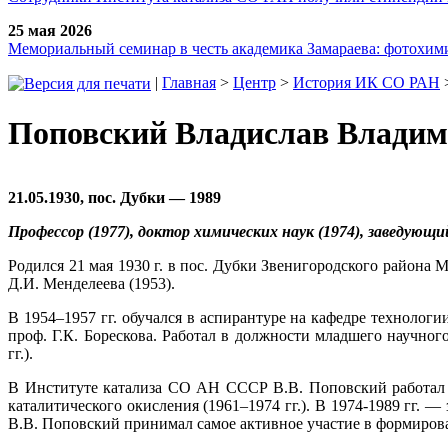
25 мая 2026
Мемориальный семинар в честь академика Замараева: фотохими
|
Главная
>
Центр
>
История ИК СО РАН
Поповский Владислав Влади
21.05.1930, пос. Дубки — 1989
Профессор (1977), доктор химических наук (1974), заведующ
Родился 21 мая 1930 г. в пос. Дубки Звенигородского район
Д.И. Менделеева (1953).
В 1954–1957 гг. обучался в аспирантуре на кафедре технолог
проф. Г.К. Борескова. Работал в должности младшего научног
гг.).
В Институте катализа СО АН СССР В.В. Поповский работал с 
каталитического окисления (1961–1974 гг.). В 1974-1989 гг.
В.В. Поповский принимал самое активное участие в формиров