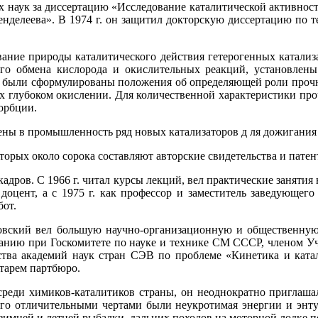
их наук за диссертацию «Исследование каталитической активно
нделеева». В 1974 г. он защитил докторскую диссертацию по т
ание природы каталитического действия гетерогенных катализа
о обмена кислорода и окислительных реакций, установлены 
м были сформулированы положения об определяющей роли прочно
х глубоком окислении. Для количественной характеристики про
орбции.
ены в промышленность ряд новых катализаторов д ля дожигания
торых около сорока составляют авторские свидетельства и патен
дров. С 1966 г. читал курсы лекций, вел практические занятия 
к доцент, а с 1975 г. как профессор и заместитель заведующе
бот.
повский вел большую научно-организационную и общественную
ованию при Госкомитете по науке и технике СМ СССР, членом 
тва академий наук стран СЭВ по проблеме «Кинетика и катал
етарем партбюро.
реди химиков-каталитиков страны, он неоднократно приглашал
о отличительными чертами были неукротимая энергии и энтузи
имней и летней рыбалки, дальних походов на моторной лодке п