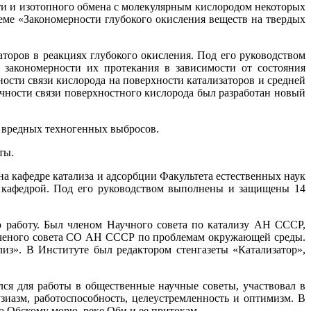
сти и изотопного обмена с молекулярным кислородом некоторых
еме «Закономерности глубокого окисления веществ на твердых
торов в реакциях глубокого окисления. Под его руководством
закономерности их протекания в зависимости от состояния
сти связи кислорода на поверхности катализаторов и средней
чности связи поверхностного кислорода был разработан новый
 вредных техногенных выбросов.
ты.
на кафедре катализа и адсорбции Факультета естественных наук
го кафедрой. Под его руководством выполнены и защищены 14
 работу. Был членом Научного совета по катализу АН СССР,
Ученого совета СО АН СССР по проблемам окружающей среды.
из». В Институте был редактором стенгазеты «Катализатор»,
ся для работы в общественные научные советы, участвовал в
азм, работоспособность, целеустремленность и оптимизм. В
о Обскому морю, реке Оби и ее притокам.