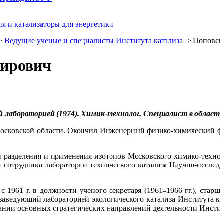
я и катализаторы для энергетики
>
Ведущие ученые и специалисты Института катализа
> Поповс
мирович
ий лабораторией (1974). Химик-технолог. Специалист в област
а Московской области. Окончил Инженерный физико-химический ф
ии разделения и применения изотопов Московского химико-техн
о сотрудника лаборатории технического катализа Научно-исслед
1961 г. в должности ученого секретаря (1961–1966 гг.), старш
 — заведующий лабораторией экологического катализа Институт
ании основных стратегических направлений деятельности Инсти