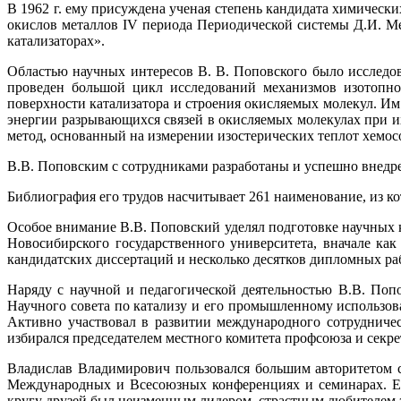
В 1962 г. ему присуждена ученая степень кандидата химическ
окислов металлов IV периода Периодической системы Д.И. Ме
катализаторах».
Областью научных интересов В. В. Поповского было исследов
проведен большой цикл исследований механизмов изотопног
поверхности катализатора и строения окисляемых молекул. И
энергии разрывающихся связей в окисляемых молекулах при и
метод, основанный на измерении изостерических теплот хемос
В.В. Поповским с сотрудниками разработаны и успешно внедр
Библиография его трудов насчитывает 261 наименование, из ко
Особое внимание В.В. Поповский уделял подготовке научных ка
Новосибирского государственного университета, вначале ка
кандидатских диссертаций и несколько десятков дипломных ра
Наряду с научной и педагогической деятельностью В.В. По
Научного совета по катализу и его промышленному использ
Активно участвовал в развитии международного сотрудничес
избирался председателем местного комитета профсоюза и секр
Владислав Владимирович пользовался большим авторитетом с
Международных и Всесоюзных конференциях и семинарах. Ег
кругу друзей был неизменным лидером, страстным любителем з