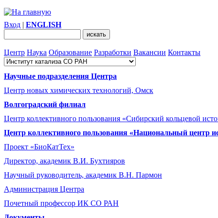
Вход
|
ENGLISH
Центр
Наука
Образование
Разработки
Вакансии
Контакты
Научные подразделения Центра
Центр новых химических технологий, Омск
Волгоградский филиал
Центр коллективного пользования «Сибирский кольцевой ист
Центр коллективного пользования «Национальный центр и
Проект «БиоКатТех»
Директор, академик В.И. Бухтияров
Научный руководитель, академик В.Н. Пармон
Администрация Центра
Почетный профессор ИК СО РАН
Документы