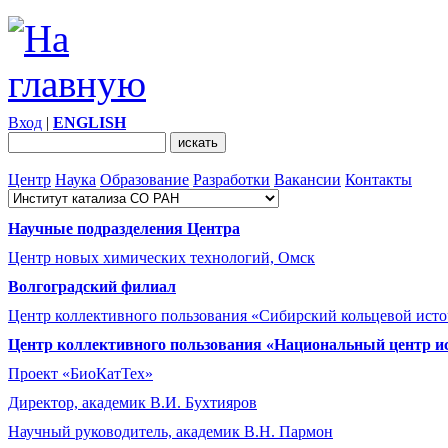
Вход
|
ENGLISH
Центр
Наука
Образование
Разработки
Вакансии
Контакты
Научные подразделения Центра
Центр новых химических технологий, Омск
Волгоградский филиал
Центр коллективного пользования «Сибирский кольцевой ист
Центр коллективного пользования «Национальный центр и
Проект «БиоКатТех»
Директор, академик В.И. Бухтияров
Научный руководитель, академик В.Н. Пармон