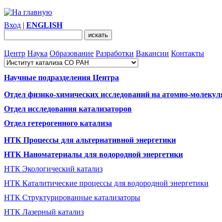
Вход
|
ENGLISH
Центр
Наука
Образование
Разработки
Вакансии
Контакты
Научные подразделения Центра
Отдел физико-химических исследований на атомно-молекул
Отдел исследования катализаторов
Отдел гетерогенного катализа
НТК Процессы для альтернативной энергетики
НТК Наноматериалы для водородной энергетики
НТК Экологический катализ
НТК Каталитические процессы для водородной энергетики
НТК Структурированные катализаторы
НТК Лазерный катализ