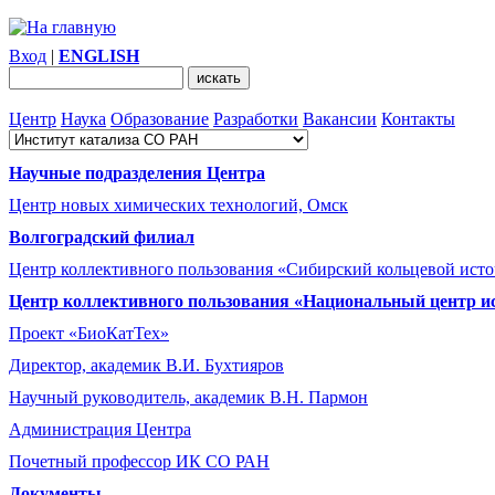
Вход
|
ENGLISH
Центр
Наука
Образование
Разработки
Вакансии
Контакты
Научные подразделения Центра
Центр новых химических технологий, Омск
Волгоградский филиал
Центр коллективного пользования «Сибирский кольцевой ист
Центр коллективного пользования «Национальный центр и
Проект «БиоКатТех»
Директор, академик В.И. Бухтияров
Научный руководитель, академик В.Н. Пармон
Администрация Центра
Почетный профессор ИК СО РАН
Документы