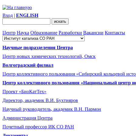
Вход
|
ENGLISH
Центр
Наука
Образование
Разработки
Вакансии
Контакты
Научные подразделения Центра
Центр новых химических технологий, Омск
Волгоградский филиал
Центр коллективного пользования «Сибирский кольцевой ист
Центр коллективного пользования «Национальный центр и
Проект «БиоКатТех»
Директор, академик В.И. Бухтияров
Научный руководитель, академик В.Н. Пармон
Администрация Центра
Почетный профессор ИК СО РАН
Документы