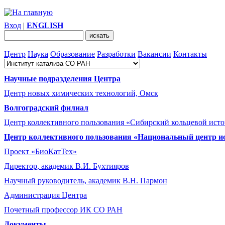
Вход
|
ENGLISH
Центр
Наука
Образование
Разработки
Вакансии
Контакты
Научные подразделения Центра
Центр новых химических технологий, Омск
Волгоградский филиал
Центр коллективного пользования «Сибирский кольцевой ист
Центр коллективного пользования «Национальный центр и
Проект «БиоКатТех»
Директор, академик В.И. Бухтияров
Научный руководитель, академик В.Н. Пармон
Администрация Центра
Почетный профессор ИК СО РАН
Документы