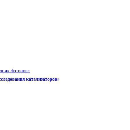
очник фотонов»
сследования катализаторов»