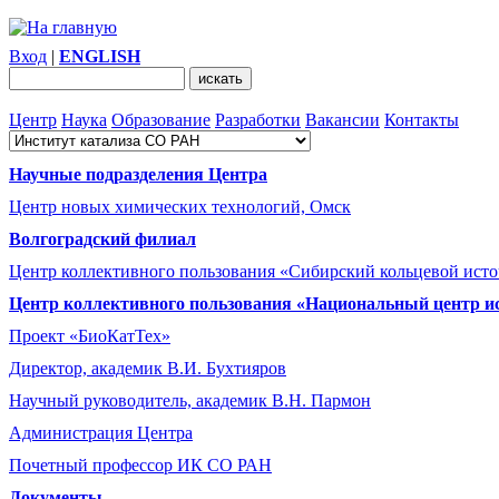
Вход
|
ENGLISH
Центр
Наука
Образование
Разработки
Вакансии
Контакты
Научные подразделения Центра
Центр новых химических технологий, Омск
Волгоградский филиал
Центр коллективного пользования «Сибирский кольцевой ист
Центр коллективного пользования «Национальный центр и
Проект «БиоКатТех»
Директор, академик В.И. Бухтияров
Научный руководитель, академик В.Н. Пармон
Администрация Центра
Почетный профессор ИК СО РАН
Документы