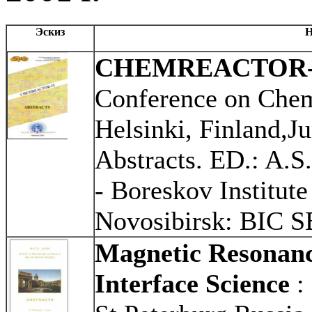
Эскиз
Н
CHEMREACTOR-
Conference on Chem
Helsinki, Finland,Ju
Abstracts. ED.: A.S
- Boreskov Institut
Novosibirsk: BIC S
Magnetic Resonance
Interface Science
: