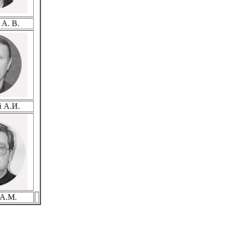
А. В.
 А.И.
А.М.