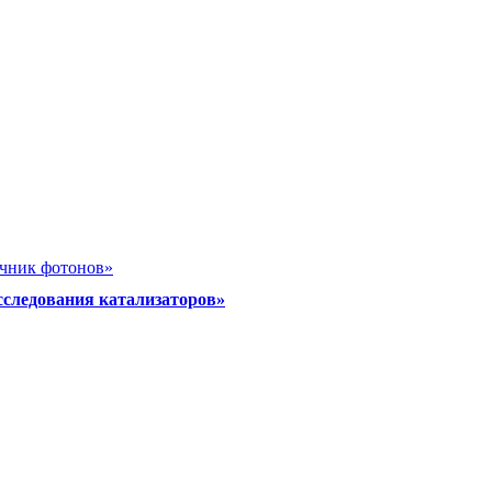
очник фотонов»
сследования катализаторов»