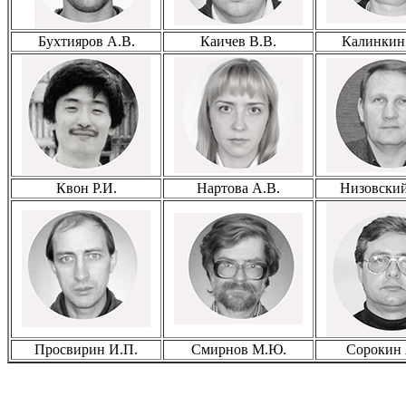
Бухтияров А.В.
Каичев В.В.
Калинкин 
Квон Р.И.
Нартова А.В.
Низовский
Просвирин И.П.
Смирнов М.Ю.
Сорокин 