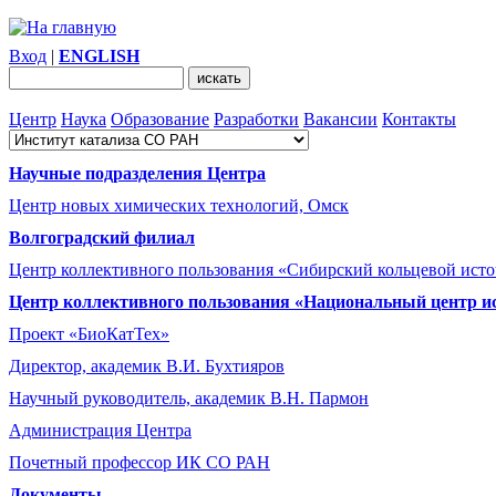
Вход
|
ENGLISH
Центр
Наука
Образование
Разработки
Вакансии
Контакты
Научные подразделения Центра
Центр новых химических технологий, Омск
Волгоградский филиал
Центр коллективного пользования «Сибирский кольцевой ист
Центр коллективного пользования «Национальный центр и
Проект «БиоКатТех»
Директор, академик В.И. Бухтияров
Научный руководитель, академик В.Н. Пармон
Администрация Центра
Почетный профессор ИК СО РАН
Документы