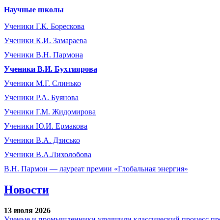
Научные школы
Ученики Г.К. Борескова
Ученики К.И. Замараева
Ученики В.Н. Пармона
Ученики В.И. Бухтиярова
Ученики М.Г. Слинько
Ученики Р.А. Буянова
Ученики Г.М. Жидомирова
Ученики Ю.И. Ермакова
Ученики В.А. Дзисько
Ученики В.А.Лихолобова
В.Н. Пармон — лауреат премии «Глобальная энергия»
Новости
13 июля 2026
Ученые и промышленники улучшили классический процесс про