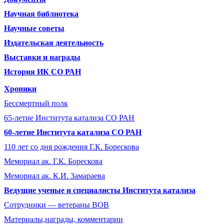
Научная библиотека
Научные советы
Издательская деятельность
Выставки и награды
История ИК СО РАН
Хроники
Бессмертный полк
65-летие Института катализа СО РАН
60-летие Института катализа СО РАН
110 лет со дня рождения Г.К. Борескова
Мемориал ак. Г.К. Борескова
Мемориал ак. К.И. Замараева
Ведущие ученые и специалисты Института катализа
Сотрудники ― ветераны ВОВ
Материалы,награды, комментарии