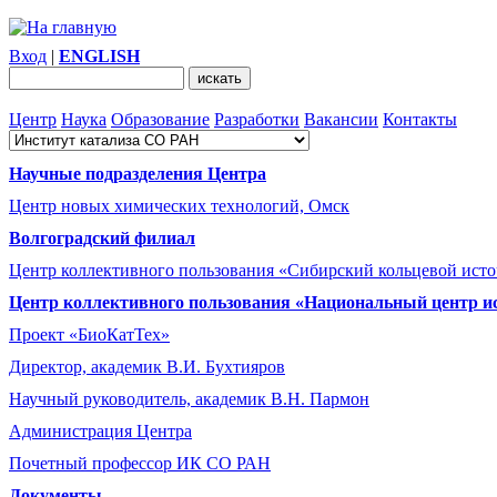
Вход
|
ENGLISH
Центр
Наука
Образование
Разработки
Вакансии
Контакты
Научные подразделения Центра
Центр новых химических технологий, Омск
Волгоградский филиал
Центр коллективного пользования «Сибирский кольцевой ист
Центр коллективного пользования «Национальный центр и
Проект «БиоКатТех»
Директор, академик В.И. Бухтияров
Научный руководитель, академик В.Н. Пармон
Администрация Центра
Почетный профессор ИК СО РАН
Документы