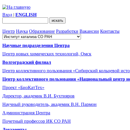
Вход
|
ENGLISH
Центр
Наука
Образование
Разработки
Вакансии
Контакты
Научные подразделения Центра
Центр новых химических технологий, Омск
Волгоградский филиал
Центр коллективного пользования «Сибирский кольцевой ист
Центр коллективного пользования «Национальный центр и
Проект «БиоКатТех»
Директор, академик В.И. Бухтияров
Научный руководитель, академик В.Н. Пармон
Администрация Центра
Почетный профессор ИК СО РАН
Документы