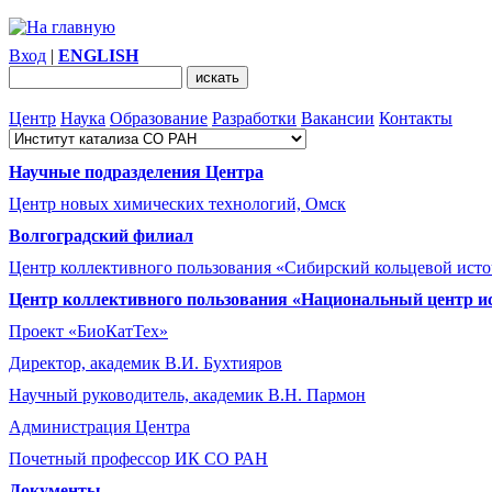
Вход
|
ENGLISH
Центр
Наука
Образование
Разработки
Вакансии
Контакты
Научные подразделения Центра
Центр новых химических технологий, Омск
Волгоградский филиал
Центр коллективного пользования «Сибирский кольцевой ист
Центр коллективного пользования «Национальный центр и
Проект «БиоКатТех»
Директор, академик В.И. Бухтияров
Научный руководитель, академик В.Н. Пармон
Администрация Центра
Почетный профессор ИК СО РАН
Документы