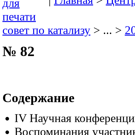
совет по катализу
> ... >
2
№ 82
Содержание
IV Научная конфере
Воспоминания участник