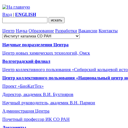
Вход
|
ENGLISH
Центр
Наука
Образование
Разработки
Вакансии
Контакты
Научные подразделения Центра
Центр новых химических технологий, Омск
Волгоградский филиал
Центр коллективного пользования «Сибирский кольцевой ист
Центр коллективного пользования «Национальный центр и
Проект «БиоКатТех»
Директор, академик В.И. Бухтияров
Научный руководитель, академик В.Н. Пармон
Администрация Центра
Почетный профессор ИК СО РАН
Документы