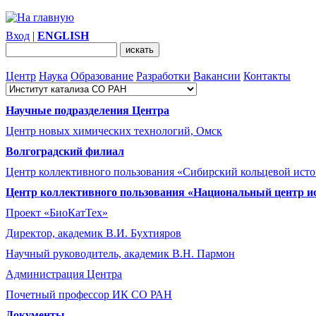
Вход
|
ENGLISH
Центр
Наука
Образование
Разработки
Вакансии
Контакты
Научные подразделения Центра
Центр новых химических технологий, Омск
Волгоградский филиал
Центр коллективного пользования «Сибирский кольцевой ист
Центр коллективного пользования «Национальный центр и
Проект «БиоКатТех»
Директор, академик В.И. Бухтияров
Научный руководитель, академик В.Н. Пармон
Администрация Центра
Почетный профессор ИК СО РАН
Документы