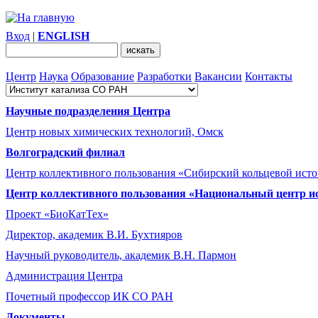
Вход
|
ENGLISH
Центр
Наука
Образование
Разработки
Вакансии
Контакты
Научные подразделения Центра
Центр новых химических технологий, Омск
Волгоградский филиал
Центр коллективного пользования «Сибирский кольцевой ист
Центр коллективного пользования «Национальный центр и
Проект «БиоКатТех»
Директор, академик В.И. Бухтияров
Научный руководитель, академик В.Н. Пармон
Администрация Центра
Почетный профессор ИК СО РАН
Документы