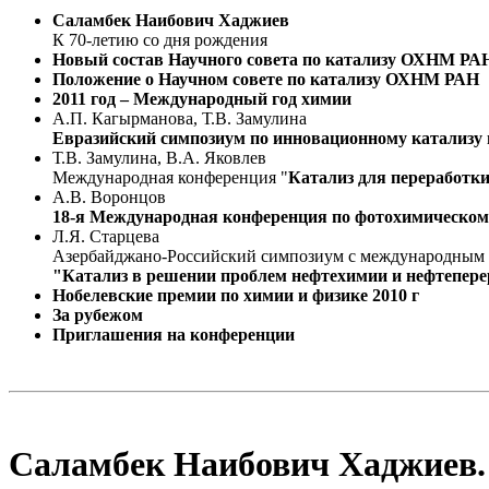
Саламбек Наибович Хаджиев
К 70-летию со дня рождения
Новый состав Научного совета по катализу ОХНМ РА
Положение о Научном совете по катализу ОХНМ РАН
2011 год – Международный год химии
А.П. Кагырманова, Т.В. Замулина
Евразийский симпозиум по инновационному катализу 
Т.В. Замулина, В.А. Яковлев
Международная конференция "
Катализ для переработк
А.В. Воронцов
18-я Международная конференция по фотохимическому
Л.Я. Старцева
Азербайджано-Российский симпозиум с международным 
"Катализ в решении проблем нефтехимии и нефтепер
Нобелевские премии по химии и физике 2010 г
За рубежом
Приглашения на конференции
Саламбек Наибович Хаджиев. 