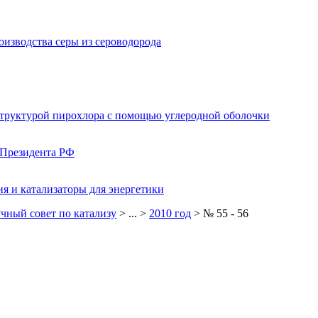
изводства серы из сероводорода
структурой пирохлора с помощью углеродной оболочки
 Президента РФ
я и катализаторы для энергетики
чный совет по катализу
> ... >
2010 год
> № 55 - 56