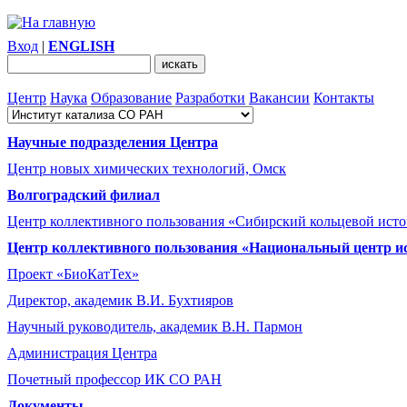
Вход
|
ENGLISH
Центр
Наука
Образование
Разработки
Вакансии
Контакты
Научные подразделения Центра
Центр новых химических технологий, Омск
Волгоградский филиал
Центр коллективного пользования «Сибирский кольцевой ист
Центр коллективного пользования «Национальный центр и
Проект «БиоКатТех»
Директор, академик В.И. Бухтияров
Научный руководитель, академик В.Н. Пармон
Администрация Центра
Почетный профессор ИК СО РАН
Документы