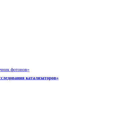
очник фотонов»
сследования катализаторов»