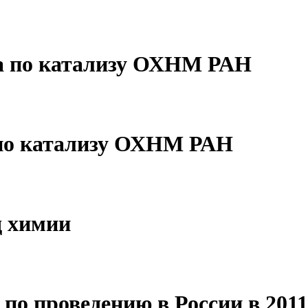
та по катализу ОХНМ РАН
 по катализу ОХНМ РАН
д химии
по проведению в России в 2011