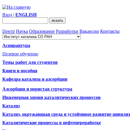
Вход
|
ENGLISH
Центр
Наука
Образование
Разработки
Вакансии
Контакты
Аспирантура
Целевое обучение
Темы работ для студентов
Книги и пособия
Кафедра катализа и адсорбции
Адсорбция и пористая структура
Инженерная химия каталитических процессов
Катализ
Катализ, окружающая среда и устойчивое развитие цивили
Каталитические процессы в нефтепереработке