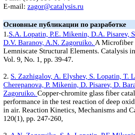
E-mail:
zagor@catalysis.ru
Основные публикации по разработке
1.
S.A. Lopatin, P.E. Mikenin, D.A. Pisarev, S
D.V. Baranov, A.N. Zagoruiko.
A Microfiber 
Lemniscate Structural Elements. Catalysis in
Vol. 9, No. 1, pp. 39-47.
2.
S. Zazhigalov, A. Elyshev, S. Lopatin, T. L
Cherepanova, P. Mikenin, D. Pisarev, D. Bar
Zagoruiko.
Copper-chromite glass fiber catal
performance in the test reaction of deep oxid
in air. Reaction Kinetics, Mechanisms and Ca
120(1), pp. 247-260,