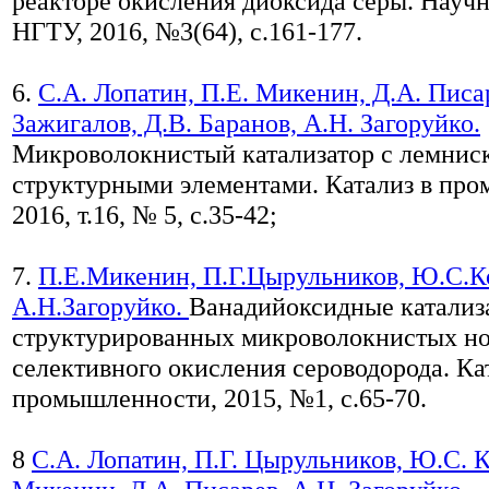
реакторе окисления диоксида серы. Науч
НГТУ, 2016, №3(64), с.161-177.
6.
С.А. Лопатин, П.Е. Микенин, Д.А. Писар
Зажигалов, Д.В. Баранов, А.Н. Загоруйко.
Микроволокнистый катализатор с лемнис
структурными элементами. Катализ в пр
2016, т.16, № 5, с.35-42;
7.
П.Е.Микенин, П.Г.Цырульников, Ю.С.К
А.Н.Загоруйко.
Ванадийоксидные катали
структурированных микроволокнистых но
селективного окисления сероводорода. Ка
промышленности, 2015, №1, с.65-70.
8
С.А. Лопатин, П.Г. Цырульников, Ю.С. К