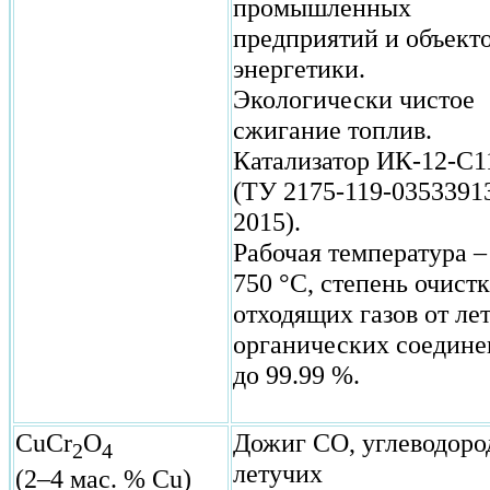
промышленных
предприятий и объект
энергетики.
Экологически чистое
сжигание топлив.
Катализатор ИК-12-С1
(ТУ 2175-119-0353391
2015).
Рабочая температура –
750 °С, степень очист
отходящих газов от ле
органических соедин
до 99.99 %.
CuCr
O
Дожиг СО, углеводоро
2
4
летучих
(2–4 мас. % Cu)