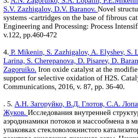
3.
A.N. Zagoruiko, S.A. Lopatin, P.E.Mikenin
S.V. Zazhigalov, D.V. Baranov.
Novel structu
systems ‐cartridges on the base of fibrous ca
Engineering and Processing: Process Intensif
v.122, pp.460-472
4.
P. Mikenin, S. Zazhigalov, A. Elyshev, S. L
Larina, S. Cherepanova, D. Pisarev, D. Baran
Zagoruiko.
Iron oxide catalyst at the modifie
support for selective oxidation of H2S. Catal
Communications, 2016, v. 87, pp. 36-40.
. 5.
А.Н. Загоруйко, В.Д. Глотов, С.А. Лоп
Жуков.
Исследования внутренней структу
аэродинамики потоков и массообмена в 
упаковках стекловолокнистого катализато