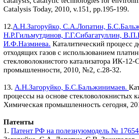
catalysts, catalytic technologies for environ
Catalysis Today, 2010, v.151, pp.195-199.
12.
А.Н.Загоруйко, С.А.Лопатин, Б.С.Баль
Н.Р.Гильмутдинов, Г.Г.Сибагатуллин, В.П
И.Ф.Назмиева.
Каталитический процесс д
отходящих газов с использованием платин
стекловолокнистого катализатора ИК-12-С
промышленности, 2010, №2, с.28-32.
13.
А.Н.Загоруйко, Б.С.Бальжинимаев.
Ка
процессы на основе стекловолокнистых ка
Химическая промышленность сегодня, 2011
Патенты
1.
Патент РФ на полезнуюмодель № 1765