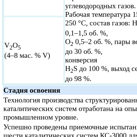
углеводородных газов.
Рабочая температура 1
250 °С, состав газов: 
0,1–1,5 об. %,
О
0,5–2 об. %,
пары в
2
V
O
2
5
до 30 об. %,
(4–8 мас. % V)
конверсия
H
S до 100 %,
выход с
2
до 98 %.
Стадия освоения
Технология производства структурирова
каталитических систем отработана на опы
промышленном уровне.
Успешно проведены приемочные испытан
шести каталитических систем КС-3000 дл