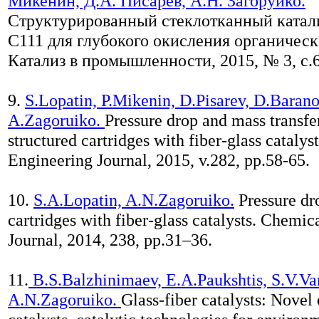
Микенин, Д.А. Писарев, А.Н. Загоруйко.
Структурированный стеклотканный катал
С111 для глубокого окисления органичес
Катализ в промышленности, 2015, № 3, с.6
9.
S.Lopatin, P.Mikenin, D.Pisarev, D.Barano
A.Zagoruiko.
Pressure drop and mass transfer
structured cartridges with fiber-glass cataly
Engineering Journal, 2015, v.282, pp.58-65.
10.
S.A.Lopatin, A.N.Zagoruiko.
Pressure dro
cartridges with fiber‐glass catalysts. Chemi
Journal, 2014, 238, pp.31–36.
11.
B.S.Balzhinimaev, E.A.Paukshtis, S.V.Va
A.N.Zagoruiko.
Glass-fiber catalysts: Novel