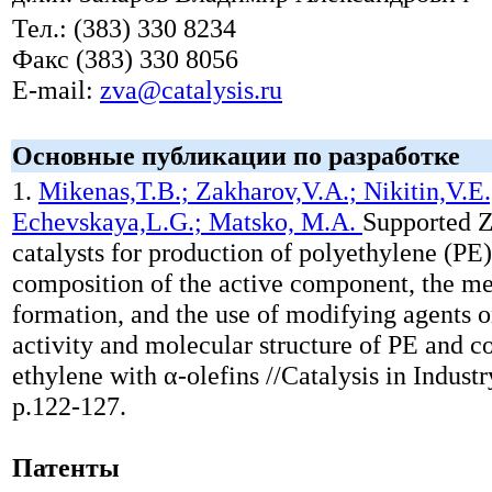
Тел.: (383) 330 8234
Факс (383) 330 8056
E-mail:
zva@catalysis.ru
Основные публикации по разработке
1.
Mikenas,T.B.; Zakharov,V.A.; Nikitin,V.E.
Echevskayа,L.G.; Matsko, M.A.
Supported Z
catalysts for production of polyethylene (PE):
composition of the active component, the met
formation, and the use of modifying agents o
activity and molecular structure of PE and c
ethylene with α-olefins //Catalysis in Indust
p.122-127.
Патенты