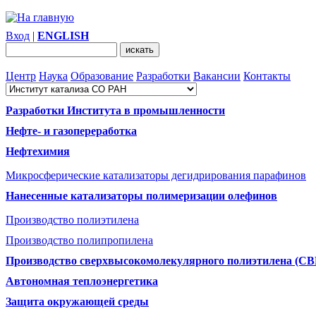
Вход
|
ENGLISH
Центр
Наука
Образование
Разработки
Вакансии
Контакты
Разработки Института в промышленности
Нефте- и газопереработка
Нефтехимия
Микросферические катализаторы дегидрирования парафинов
Нанесенные катализаторы полимеризации олефинов
Производство полиэтилена
Производство полипропилена
Производство сверхвысокомолекулярного полиэтилена (С
Автономная теплоэнергетика
Защита окружающей среды