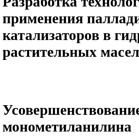
Разработка техноло
применения паллад
катализаторов в ги
растительных масе
Усовершенствование
монометиланилина