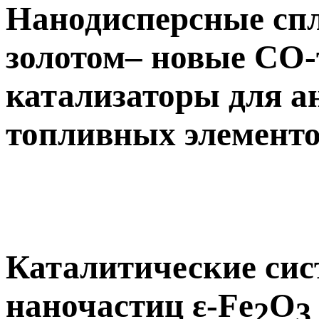
Нанодисперсные сп
золотом– новые СО
катализаторы для а
топливных элемент
Каталитические сис
наночастиц ε-Fe
O
2
3